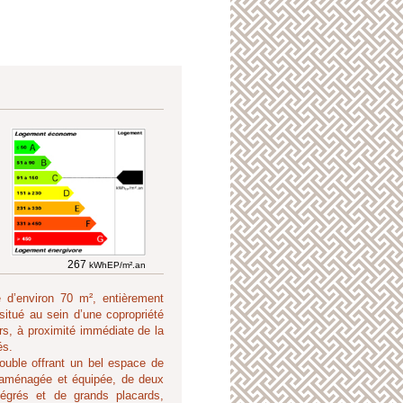
267
kWhEP/m².an
 d’environ 70 m², entièrement
situé au sein d’une copropriété
rs, à proximité immédiate de la
és.
uble offrant un bel espace de
t aménagée et équipée, de deux
égrés et de grands placards,