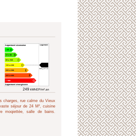
249
kWhEP/m².an
es charges, rue calme du Vieux
vaste séjour de 24 M², cuisine
e moqiettée, salle de bains.