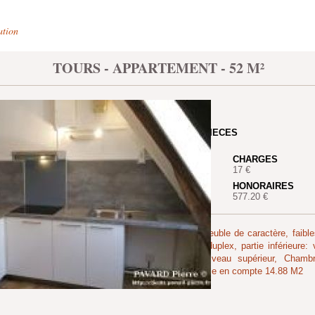
ation
TOURS - APPARTEMENT - 52 M²
SECTEUR
HALLES
NOMBRE DE PIECES
2
LOYER
CHARGES
575 €
17 €
CAUTION
HONORAIRES
572 €
577.20 €
Dans petit immeuble de caractère, faibl
TOURS, beau duplex, partie inférieure: 
équipée WC niveau supérieur, Chambr
Surface non prise en compte 14.88 M2